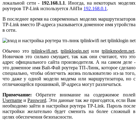
локальной сети -
192.168.1.1
. Иногда, на некоторых моделях
роутеров TP-Link используется АйПи
192.168.0.1
.
В последнее время на современных моделях маршрутизаторов
TP-Link вместо IP-адреса указывается доменное имя утройства
в сети.
Обычно это
tplinkwifi.net
,
tplinklogin.net
или
tplinkmodem.net
.
Новичков это сильно смущает, так как они считают, что это
адрес официального сайта производителя. А на самом деле -
это доменное имя Вай-Фай роутера ТП-Линк, которое сделано
специально, чтобы облегчить жизнь пользователю из-за того,
что даже у одной модели модема или маршрутизатора, но с
отличающейся прошивкой, IP-адреса могут различаться.
Примечание:
Обратите внимание на содержимое полей
Username
и
Password
. Эти данные так же пригодятся, если Вам
необходимо зайти в настройки роутера TP-Link. Пароль после
настройки желательно будет сменить на более сложный в
целях обеспечения безопасности.